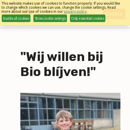
Skip
This website makes use of cookies to function properly. If you would like
to change which cookies we can use, change the cookie settings. Read
links
more about our use of cookies in our
privacy policy
.
Menu
contact
Donate
Enable all cookies
Show cookie settings
Only essential cookies
English
Jump
to
navigation
Jump
to
"Wij willen bij
main
content
Bio blíjven!"