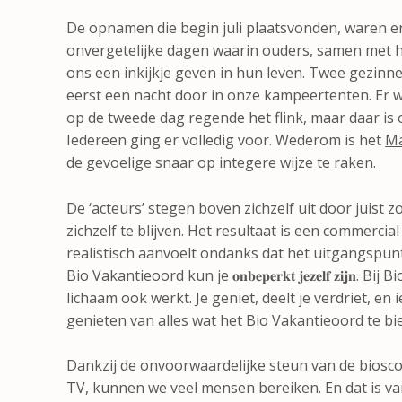
De opnamen die begin juli plaatsvonden, waren en
onvergetelijke dagen waarin ouders, samen met 
ons een inkijkje geven in hun leven. Twee gezinne
eerst een nacht door in onze kampeertenten. E
op de tweede dag regende het flink, maar daar is o
Iedereen ging er volledig voor. Wederom is het
Ma
de gevoelige snaar op integere wijze te raken.
De ‘acteurs’ stegen boven zichzelf uit door juist zo
zichzelf te blijven. Het resultaat is een commercia
realistisch aanvoelt ondanks dat het uitgangspunt 
Bio Vakantieoord kun je 𝐨𝐧𝐛𝐞𝐩𝐞𝐫𝐤𝐭 𝐣𝐞𝐳𝐞𝐥𝐟 𝐳𝐢𝐣𝐧.
lichaam ook werkt. Je geniet, deelt je verdriet, e
genieten van alles wat het Bio Vakantieoord te bi
Dankzij de onvoorwaardelijke steun van de biosco
TV, kunnen we veel mensen bereiken. En dat is v