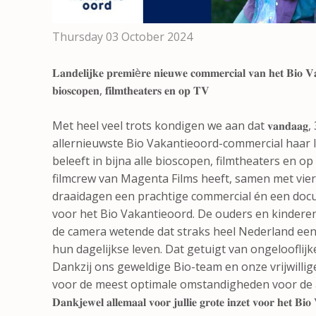
Thursday 03 October 2024
𝐋𝐚𝐧𝐝𝐞𝐥𝐢𝐣𝐤𝐞 𝐩𝐫𝐞𝐦𝐢è𝐫𝐞 𝐧𝐢𝐞𝐮𝐰𝐞 𝐜𝐨𝐦𝐦𝐞𝐫𝐜𝐢𝐚𝐥 𝐯𝐚𝐧 𝐡𝐞𝐭 𝐁𝐢𝐨 𝐕𝐚𝐤
𝐛𝐢𝐨𝐬𝐜𝐨𝐩𝐞𝐧, 𝐟𝐢𝐥𝐦𝐭𝐡𝐞𝐚𝐭𝐞𝐫𝐬 𝐞𝐧 𝐨𝐩 𝐓𝐕
Met heel veel trots kondigen we aan dat 𝐯𝐚𝐧𝐝𝐚𝐚𝐠, 3 𝐨
allernieuwste Bio Vakantieoord-commercial haar l
beleeft in bijna alle bioscopen, filmtheaters en op
filmcrew van Magenta Films heeft, samen met vier
draaidagen een prachtige commercial én een d
voor het Bio Vakantieoord. De ouders en kinderen 
de camera wetende dat straks heel Nederland een i
hun dagelijkse leven. Dat getuigt van ongelooflijk
Dankzij ons geweldige Bio-team en onze vrijwilli
voor de meest optimale omstandigheden voor de a
𝐃𝐚𝐧𝐤𝐣𝐞𝐰𝐞𝐥 𝐚𝐥𝐥𝐞𝐦𝐚𝐚𝐥 𝐯𝐨𝐨𝐫 𝐣𝐮𝐥𝐥𝐢𝐞 𝐠𝐫𝐨𝐭𝐞 𝐢𝐧𝐳𝐞𝐭 𝐯𝐨𝐨𝐫 𝐡𝐞𝐭 𝐁𝐢𝐨