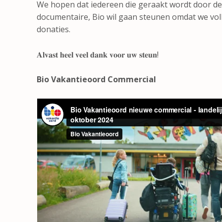
We hopen dat iedereen die geraakt wordt door de
documentaire, Bio wil gaan steunen omdat we volle
donaties.
𝐀𝐥𝐯𝐚𝐬𝐭 𝐡𝐞𝐞𝐥 𝐯𝐞𝐞𝐥 𝐝𝐚𝐧𝐤 𝐯𝐨𝐨𝐫 𝐮𝐰 𝐬𝐭𝐞𝐮𝐧!
Bio Vakantieoord Commercial