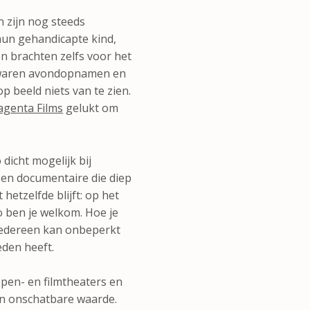
 zijn nog steeds
hun gehandicapte kind,
n brachten zelfs voor het
r waren avondopnamen en
p beeld niets van te zien.
genta Films
gelukt om
 dicht mogelijk bij
l en documentaire die diep
hetzelfde blijft: op het
 Bij Bio ben je welkom. Hoe je
n iedereen kan onbeperkt
eden heeft.
pen- en filmtheaters en
an onschatbare waarde.