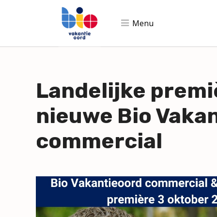
Skip
links
Menu
Jump
to
navigation
Jump
Landelijke premi
to
main
nieuwe Bio Vaka
content
commercial