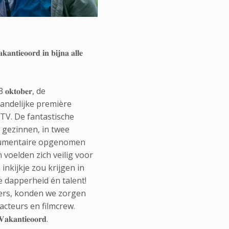
𝐚𝐧𝐭𝐢𝐞𝐨𝐨𝐫𝐝 𝐢𝐧 𝐛𝐢𝐣𝐧𝐚 𝐚𝐥𝐥𝐞
𝐭𝐨𝐛𝐞𝐫, de
andelijke première
 TV. De fantastische
 gezinnen, in twee
ocumentaire opgenomen
voelden zich veilig voor
nkijkje zou krijgen in
e dapperheid én talent!
gers, konden we zorgen
cteurs en filmcrew.
 𝐕𝐚𝐤𝐚𝐧𝐭𝐢𝐞𝐨𝐨𝐫𝐝.