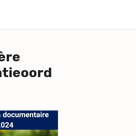
ère
ntieoord