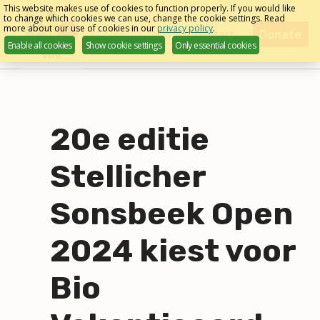
Skip
This website makes use of cookies to function properly. If you would like
to change which cookies we can use, change the cookie settings. Read
links
more about our use of cookies in our
privacy policy
.
Menu
contact
Donate
Enable all cookies
Show cookie settings
Only essential cookies
English
Jump
to
navigation
Jump
to
20e editie
main
content
Stellicher
Sonsbeek Open
2024 kiest voor
Bio