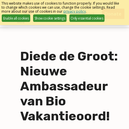
Skip
This website makes use of cookies to function properly. If you would like
to change which cookies we can use, change the cookie settings. Read
links
more about our use of cookies in our
privacy policy
.
Menu
contact
Donate
Enable all cookies
Show cookie settings
Only essential cookies
English
Jump
to
navigation
Jump
to
Diede de Groot:
main
content
Nieuwe
Ambassadeur
van Bio
Vakantieoord!