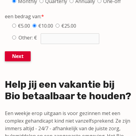
Monthly
Quarterly
Annually
One-off
een bedrag van:
*
€5.00
€10.00
€25.00
Other: €
Next
Help jij een vakantie bij
Bio betaalbaar te houden?
Een weekje erop uitgaan is voor gezinnen met een
complex gehandicapt kind niet vanzelfsprekend. Ze zijn
immers altijd - 24/7 - afhankelijk van de juiste zorg,
hulpmiddelen en een aangepaste omgeving. Het Bio