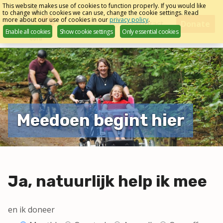
Skip
This website makes use of cookies to function properly. If you would like
to change which cookies we can use, change the cookie settings. Read
links
more about our use of cookies in our
privacy policy
.
Menu
contact
Donate
Enable all cookies
Show cookie settings
Only essential cookies
English
Jump
to
navigation
Jump
to
main
content
Meedoen begint hier
Ja, natuurlijk help ik mee
en ik doneer