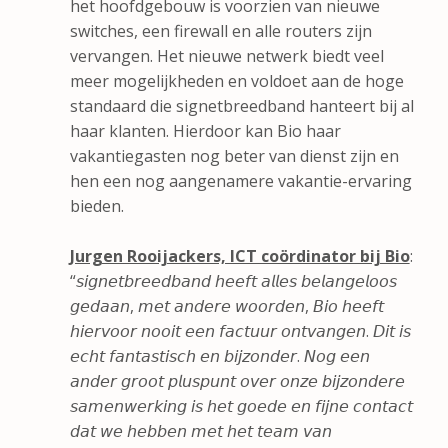
het hoofdgebouw is voorzien van nieuwe
switches, een firewall en alle routers zijn
vervangen. Het nieuwe netwerk biedt veel
meer mogelijkheden en voldoet aan de hoge
standaard die signetbreedband hanteert bij al
haar klanten. Hierdoor kan Bio haar
vakantiegasten nog beter van dienst zijn en
hen een nog aangenamere vakantie-ervaring
bieden.
Jurgen Rooijackers, ICT coördinator bij Bio
:
“𝘴𝘪𝘨𝘯𝘦𝘵𝘣𝘳𝘦𝘦𝘥𝘣𝘢𝘯𝘥 𝘩𝘦𝘦𝘧𝘵 𝘢𝘭𝘭𝘦𝘴 𝘣𝘦𝘭𝘢𝘯𝘨𝘦𝘭𝘰𝘰𝘴
𝘨𝘦𝘥𝘢𝘢𝘯, 𝘮𝘦𝘵 𝘢𝘯𝘥𝘦𝘳𝘦 𝘸𝘰𝘰𝘳𝘥𝘦𝘯, 𝘉𝘪𝘰 𝘩𝘦𝘦𝘧𝘵
𝘩𝘪𝘦𝘳𝘷𝘰𝘰𝘳 𝘯𝘰𝘰𝘪𝘵 𝘦𝘦𝘯 𝘧𝘢𝘤𝘵𝘶𝘶𝘳 𝘰𝘯𝘵𝘷𝘢𝘯𝘨𝘦𝘯. 𝘋𝘪𝘵 𝘪𝘴
𝘦𝘤𝘩𝘵 𝘧𝘢𝘯𝘵𝘢𝘴𝘵𝘪𝘴𝘤𝘩 𝘦𝘯 𝘣𝘪𝘫𝘻𝘰𝘯𝘥𝘦𝘳. 𝘕𝘰𝘨 𝘦𝘦𝘯
𝘢𝘯𝘥𝘦𝘳 𝘨𝘳𝘰𝘰𝘵 𝘱𝘭𝘶𝘴𝘱𝘶𝘯𝘵 𝘰𝘷𝘦𝘳 𝘰𝘯𝘻𝘦 𝘣𝘪𝘫𝘻𝘰𝘯𝘥𝘦𝘳𝘦
𝘴𝘢𝘮𝘦𝘯𝘸𝘦𝘳𝘬𝘪𝘯𝘨 𝘪𝘴 𝘩𝘦𝘵 𝘨𝘰𝘦𝘥𝘦 𝘦𝘯 𝘧𝘪𝘫𝘯𝘦 𝘤𝘰𝘯𝘵𝘢𝘤𝘵
𝘥𝘢𝘵 𝘸𝘦 𝘩𝘦𝘣𝘣𝘦𝘯 𝘮𝘦𝘵 𝘩𝘦𝘵 𝘵𝘦𝘢𝘮 𝘷𝘢𝘯