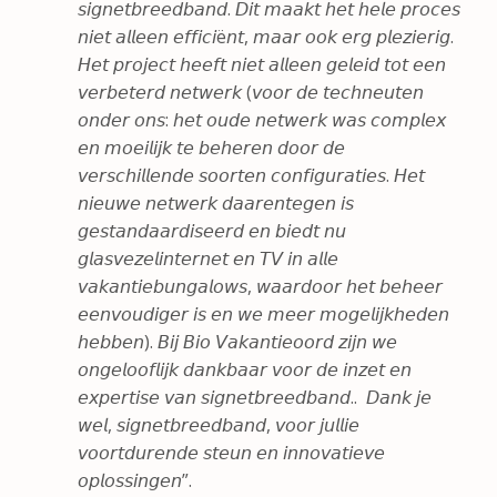
𝘴𝘪𝘨𝘯𝘦𝘵𝘣𝘳𝘦𝘦𝘥𝘣𝘢𝘯𝘥. 𝘋𝘪𝘵 𝘮𝘢𝘢𝘬𝘵 𝘩𝘦𝘵 𝘩𝘦𝘭𝘦 𝘱𝘳𝘰𝘤𝘦𝘴
𝘯𝘪𝘦𝘵 𝘢𝘭𝘭𝘦𝘦𝘯 𝘦𝘧𝘧𝘪𝘤𝘪ë𝘯𝘵, 𝘮𝘢𝘢𝘳 𝘰𝘰𝘬 𝘦𝘳𝘨 𝘱𝘭𝘦𝘻𝘪𝘦𝘳𝘪𝘨.
𝘏𝘦𝘵 𝘱𝘳𝘰𝘫𝘦𝘤𝘵 𝘩𝘦𝘦𝘧𝘵 𝘯𝘪𝘦𝘵 𝘢𝘭𝘭𝘦𝘦𝘯 𝘨𝘦𝘭𝘦𝘪𝘥 𝘵𝘰𝘵 𝘦𝘦𝘯
𝘷𝘦𝘳𝘣𝘦𝘵𝘦𝘳𝘥 𝘯𝘦𝘵𝘸𝘦𝘳𝘬 (𝘷𝘰𝘰𝘳 𝘥𝘦 𝘵𝘦𝘤𝘩𝘯𝘦𝘶𝘵𝘦𝘯
𝘰𝘯𝘥𝘦𝘳 𝘰𝘯𝘴: 𝘩𝘦𝘵 𝘰𝘶𝘥𝘦 𝘯𝘦𝘵𝘸𝘦𝘳𝘬 𝘸𝘢𝘴 𝘤𝘰𝘮𝘱𝘭𝘦𝘹
𝘦𝘯 𝘮𝘰𝘦𝘪𝘭𝘪𝘫𝘬 𝘵𝘦 𝘣𝘦𝘩𝘦𝘳𝘦𝘯 𝘥𝘰𝘰𝘳 𝘥𝘦
𝘷𝘦𝘳𝘴𝘤𝘩𝘪𝘭𝘭𝘦𝘯𝘥𝘦 𝘴𝘰𝘰𝘳𝘵𝘦𝘯 𝘤𝘰𝘯𝘧𝘪𝘨𝘶𝘳𝘢𝘵𝘪𝘦𝘴. 𝘏𝘦𝘵
𝘯𝘪𝘦𝘶𝘸𝘦 𝘯𝘦𝘵𝘸𝘦𝘳𝘬 𝘥𝘢𝘢𝘳𝘦𝘯𝘵𝘦𝘨𝘦𝘯 𝘪𝘴
𝘨𝘦𝘴𝘵𝘢𝘯𝘥𝘢𝘢𝘳𝘥𝘪𝘴𝘦𝘦𝘳𝘥 𝘦𝘯 𝘣𝘪𝘦𝘥𝘵 𝘯𝘶
𝘨𝘭𝘢𝘴𝘷𝘦𝘻𝘦𝘭𝘪𝘯𝘵𝘦𝘳𝘯𝘦𝘵 𝘦𝘯 𝘛𝘝 𝘪𝘯 𝘢𝘭𝘭𝘦
𝘷𝘢𝘬𝘢𝘯𝘵𝘪𝘦𝘣𝘶𝘯𝘨𝘢𝘭𝘰𝘸𝘴, 𝘸𝘢𝘢𝘳𝘥𝘰𝘰𝘳 𝘩𝘦𝘵 𝘣𝘦𝘩𝘦𝘦𝘳
𝘦𝘦𝘯𝘷𝘰𝘶𝘥𝘪𝘨𝘦𝘳 𝘪𝘴 𝘦𝘯 𝘸𝘦 𝘮𝘦𝘦𝘳 𝘮𝘰𝘨𝘦𝘭𝘪𝘫𝘬𝘩𝘦𝘥𝘦𝘯
𝘩𝘦𝘣𝘣𝘦𝘯). 𝘉𝘪𝘫 𝘉𝘪𝘰 𝘝𝘢𝘬𝘢𝘯𝘵𝘪𝘦𝘰𝘰𝘳𝘥 𝘻𝘪𝘫𝘯 𝘸𝘦
𝘰𝘯𝘨𝘦𝘭𝘰𝘰𝘧𝘭𝘪𝘫𝘬 𝘥𝘢𝘯𝘬𝘣𝘢𝘢𝘳 𝘷𝘰𝘰𝘳 𝘥𝘦 𝘪𝘯𝘻𝘦𝘵 𝘦𝘯
𝘦𝘹𝘱𝘦𝘳𝘵𝘪𝘴𝘦 𝘷𝘢𝘯 𝘴𝘪𝘨𝘯𝘦𝘵𝘣𝘳𝘦𝘦𝘥𝘣𝘢𝘯𝘥.. 𝘋𝘢𝘯𝘬 𝘫𝘦
𝘸𝘦𝘭, 𝘴𝘪𝘨𝘯𝘦𝘵𝘣𝘳𝘦𝘦𝘥𝘣𝘢𝘯𝘥, 𝘷𝘰𝘰𝘳 𝘫𝘶𝘭𝘭𝘪𝘦
𝘷𝘰𝘰𝘳𝘵𝘥𝘶𝘳𝘦𝘯𝘥𝘦 𝘴𝘵𝘦𝘶𝘯 𝘦𝘯 𝘪𝘯𝘯𝘰𝘷𝘢𝘵𝘪𝘦𝘷𝘦
𝘰𝘱𝘭𝘰𝘴𝘴𝘪𝘯𝘨𝘦𝘯”.