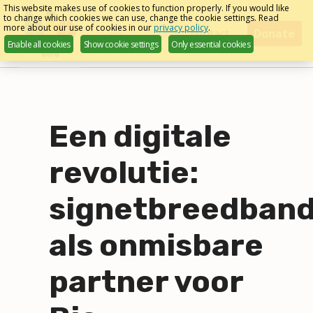
Skip
This website makes use of cookies to function properly. If you would like
to change which cookies we can use, change the cookie settings. Read
links
more about our use of cookies in our
privacy policy
.
Menu
contact
Donate
Enable all cookies
Show cookie settings
Only essential cookies
English
Jump
to
navigation
Jump
to
Een digitale
main
content
revolutie:
signetbreedban
als onmisbare
partner voor