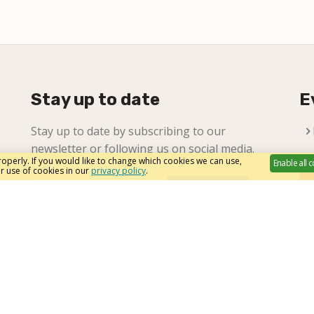
Stay up to date
E
Stay up to date by subscribing to our
newsletter or following us on social media.
operly. If you would like to change which cookies we can use,
Enable all 
r use of cookies in our
privacy policy
.
Subscribe