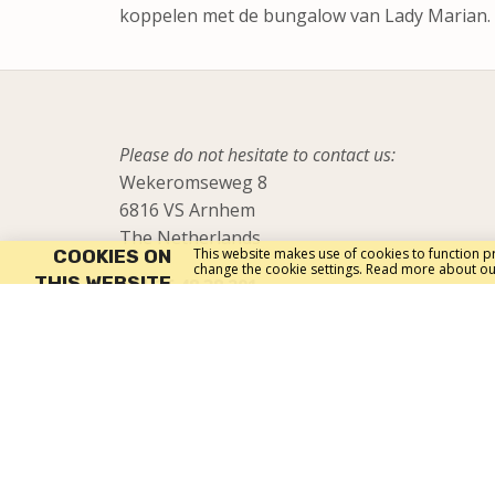
koppelen met de bungalow van Lady Marian.
Please do not hesitate to contact us:
Wekeromseweg 8
6816 VS Arnhem
The Netherlands
This website makes use of cookies to function pr
COOKIES ON
change the cookie settings. Read more about ou
THIS WEBSITE
+31 26 48 38 201
or send us an email
info@stichtingbio.nl
General Privacy Policy
Privacy Policy Holiday Guests