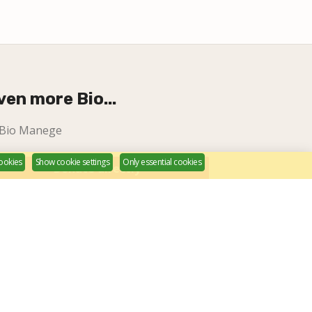
ven more Bio...
Bio Manege
cookies
Show cookie settings
Only essential cookies
Donate directly