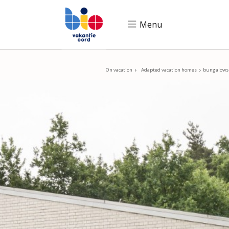
Skip
links
Menu
Jump
to
navigation
On vacation
Adapted vacation homes
bungalows-
Jump
to
main
content