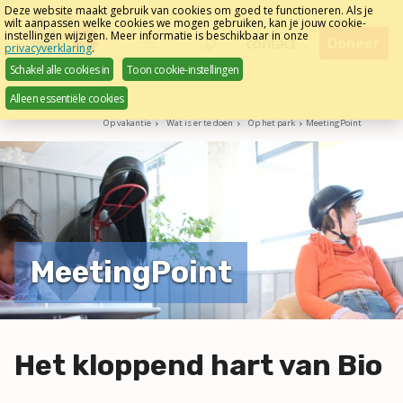
Sla
Deze website maakt gebruik van cookies om goed te functioneren. Als je
wilt aanpassen welke cookies we mogen gebruiken, kan je jouw cookie-
links
instellingen wijzigen. Meer informatie is beschikbaar in onze
Menu
contact
Doneer
privacyverklaring
.
over
Nederlands
Schakel alle cookies in
Toon cookie-instellingen
Direct
Alleen essentiële cookies
naar
Op vakantie
Wat is er te doen
Op het park
MeetingPoint
het
menu
Direct
naar
de
pagina
MeetingPoint
inhoud
Het kloppend hart van Bio