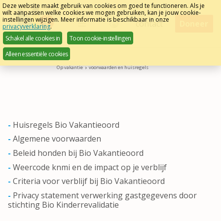
Sla
Deze website maakt gebruik van cookies om goed te functioneren. Als je
wilt aanpassen welke cookies we mogen gebruiken, kan je jouw cookie-
links
instellingen wijzigen. Meer informatie is beschikbaar in onze
Menu
contact
Doneer
privacyverklaring
.
over
Nederlands
Schakel alle cookies in
Toon cookie-instellingen
Direct
Alleen essentiële cookies
naar
Op vakantie
voorwaarden en huisregels
het
menu
Direct
naar
de
Huisregels Bio Vakantieoord
pagina
Algemene voorwaarden
inhoud
Beleid honden bij Bio Vakantieoord
Weercode knmi en de impact op je verblijf
Criteria voor verblijf bij Bio Vakantieoord
Privacy statement verwerking gastgegevens door
stichting Bio Kinderrevalidatie