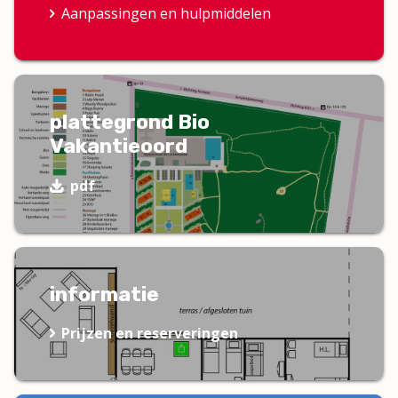
Aanpassingen en hulpmiddelen
plattegrond Bio
Vakantieoord
pdf
informatie
Prijzen en reserveringen