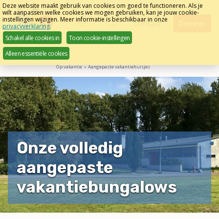
Sla
Deze website maakt gebruik van cookies om goed te functioneren. Als je
wilt aanpassen welke cookies we mogen gebruiken, kan je jouw cookie-
links
instellingen wijzigen. Meer informatie is beschikbaar in onze
Menu
contact
Doneer
privacyverklaring
.
over
Nederlands
Schakel alle cookies in
Toon cookie-instellingen
Direct
Alleen essentiële cookies
naar
Op vakantie
Aangepaste vakantiehuisjes
het
menu
Direct
naar
de
pagina
Onze volledig
inhoud
aangepaste
vakantiebungalows