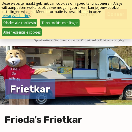
Sla
Deze website maakt gebruik van cookies om goed te functioneren. Als je
wilt aanpassen welke cookies we mogen gebruiken, kan je jouw cookie-
links
instellingen wijzigen. Meer informatie is beschikbaar in onze
Menu
contact
Doneer
privacyverklaring
.
over
Nederlands
Schakel alle cookies in
Toon cookie-instellingen
Direct
Alleen essentiële cookies
naar
Op vakantie
Wat is er te doen
Op het park
Frietkar op vrijdag
het
menu
Direct
naar
de
pagina
Frietkar
inhoud
Frieda's Frietkar