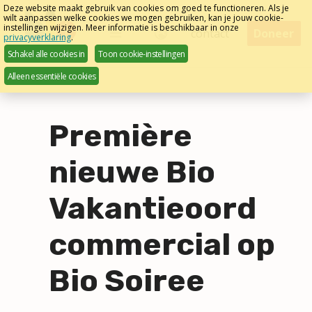
Sla
Deze website maakt gebruik van cookies om goed te functioneren. Als je
wilt aanpassen welke cookies we mogen gebruiken, kan je jouw cookie-
links
instellingen wijzigen. Meer informatie is beschikbaar in onze
Menu
contact
Doneer
privacyverklaring
.
over
Nederlands
Schakel alle cookies in
Toon cookie-instellingen
Direct
Alleen essentiële cookies
naar
het
menu
Première
Direct
naar
nieuwe Bio
de
pagina
Vakantieoord
inhoud
commercial op
Bio Soiree