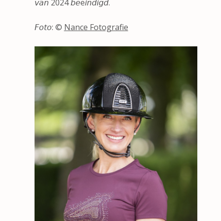
𝘷𝘢𝘯 2024 𝘣𝘦ë𝘪𝘯𝘥𝘪𝘨𝘥.
𝘍𝘰𝘵𝘰: ©
Nance Fotografie