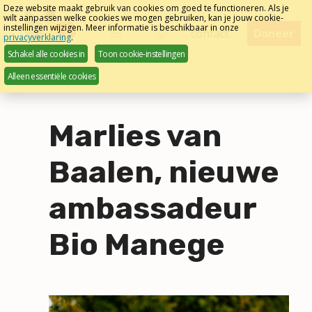
Sla
Deze website maakt gebruik van cookies om goed te functioneren. Als je
wilt aanpassen welke cookies we mogen gebruiken, kan je jouw cookie-
links
instellingen wijzigen. Meer informatie is beschikbaar in onze
Menu
contact
Doneer
privacyverklaring
.
over
Nederlands
Schakel alle cookies in
Toon cookie-instellingen
Direct
Alleen essentiële cookies
naar
het
menu
Marlies van
Direct
naar
Baalen, nieuwe
de
pagina
ambassadeur
inhoud
Bio Manege