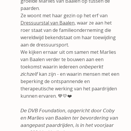
groeide Marlies van Baalen op tussen de
paarden.
Ze woont met haar gezin op het erf van
Dressuurstal van Baalen
, waar ze aan het
roer staat van de familieonderneming die
wereldwijd bekendstaat om haar toewijding
aan de dressuursport.
We kijken ernaar uit om samen met Marlies
van Baalen verder te bouwen aan een
toekomst waarin iedereen 𝘰𝘯𝘣𝘦𝘱𝘦𝘳𝘬𝘵
𝘻𝘪𝘤𝘩𝘻𝘦𝘭𝘧 kan zijn - en waarin mensen met een
beperking de ontspannende en
therapeutische werking van het paardrijden
kunnen ervaren. 💙💛❤️
𝘋𝘦 𝘋𝘝𝘉 𝘍𝘰𝘶𝘯𝘥𝘢𝘵𝘪𝘰𝘯, 𝘰𝘱𝘨𝘦𝘳𝘪𝘤𝘩𝘵 𝘥𝘰𝘰𝘳 𝘊𝘰𝘣𝘺
𝘦𝘯 𝘔𝘢𝘳𝘭𝘪𝘦𝘴 𝘷𝘢𝘯 𝘉𝘢𝘢𝘭𝘦𝘯 𝘵𝘦𝘳 𝘣𝘦𝘷𝘰𝘳𝘥𝘦𝘳𝘪𝘯𝘨 𝘷𝘢𝘯
𝘢𝘢𝘯𝘨𝘦𝘱𝘢𝘴𝘵 𝘱𝘢𝘢𝘳𝘥𝘳𝘪𝘫𝘥𝘦𝘯, 𝘪𝘴 𝘪𝘯 𝘩𝘦𝘵 𝘷𝘰𝘰𝘳𝘫𝘢𝘢𝘳