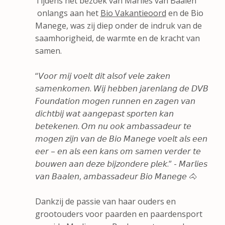
Tijdens het bezoek van Marlies van Baalen
onlangs aan het
Bio Vakantieoord
en de Bio
Manege, was zij diep onder de indruk van de
saamhorigheid, de warmte en de kracht van
samen.
“𝘝𝘰𝘰𝘳 𝘮𝘪𝘫 𝘷𝘰𝘦𝘭𝘵 𝘥𝘪𝘵 𝘢𝘭𝘴𝘰𝘧 𝘷𝘦𝘭𝘦 𝘻𝘢𝘬𝘦𝘯
𝘴𝘢𝘮𝘦𝘯𝘬𝘰𝘮𝘦𝘯. 𝘞𝘪𝘫 𝘩𝘦𝘣𝘣𝘦𝘯 𝘫𝘢𝘳𝘦𝘯𝘭𝘢𝘯𝘨 𝘥𝘦 𝘋𝘝𝘉
𝘍𝘰𝘶𝘯𝘥𝘢𝘵𝘪𝘰𝘯 𝘮𝘰𝘨𝘦𝘯 𝘳𝘶𝘯𝘯𝘦𝘯 𝘦𝘯 𝘻𝘢𝘨𝘦𝘯 𝘷𝘢𝘯
𝘥𝘪𝘤𝘩𝘵𝘣𝘪𝘫 𝘸𝘢𝘵 𝘢𝘢𝘯𝘨𝘦𝘱𝘢𝘴𝘵 𝘴𝘱𝘰𝘳𝘵𝘦𝘯 𝘬𝘢𝘯
𝘣𝘦𝘵𝘦𝘬𝘦𝘯𝘦𝘯. 𝘖𝘮 𝘯𝘶 𝘰𝘰𝘬 𝘢𝘮𝘣𝘢𝘴𝘴𝘢𝘥𝘦𝘶𝘳 𝘵𝘦
𝘮𝘰𝘨𝘦𝘯 𝘻𝘪𝘫𝘯 𝘷𝘢𝘯 𝘥𝘦 𝘉𝘪𝘰 𝘔𝘢𝘯𝘦𝘨𝘦 𝘷𝘰𝘦𝘭𝘵 𝘢𝘭𝘴 𝘦𝘦𝘯
𝘦𝘦𝘳 – 𝘦𝘯 𝘢𝘭𝘴 𝘦𝘦𝘯 𝘬𝘢𝘯𝘴 𝘰𝘮 𝘴𝘢𝘮𝘦𝘯 𝘷𝘦𝘳𝘥𝘦𝘳 𝘵𝘦
𝘣𝘰𝘶𝘸𝘦𝘯 𝘢𝘢𝘯 𝘥𝘦𝘻𝘦 𝘣𝘪𝘫𝘻𝘰𝘯𝘥𝘦𝘳𝘦 𝘱𝘭𝘦𝘬.” - 𝘔𝘢𝘳𝘭𝘪𝘦𝘴
𝘷𝘢𝘯 𝘉𝘢𝘢𝘭𝘦𝘯, 𝘢𝘮𝘣𝘢𝘴𝘴𝘢𝘥𝘦𝘶𝘳 𝘉𝘪𝘰 𝘔𝘢𝘯𝘦𝘨𝘦 🐴
Dankzij de passie van haar ouders en
grootouders voor paarden en paardensport