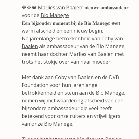
💙💛❤️
Marlies van Baalen
: 𝐧𝐢𝐞𝐮𝐰𝐞 𝐚𝐦𝐛𝐚𝐬𝐬𝐚𝐝𝐞𝐮𝐫
voor de
Bio Manege
𝐄𝐞𝐧 𝐛𝐢𝐣𝐳𝐨𝐧𝐝𝐞𝐫 𝐦𝐨𝐦𝐞𝐧𝐭 𝐛𝐢𝐣 𝐝𝐞 𝐁𝐢𝐨 𝐌𝐚𝐧𝐞𝐠𝐞: een
warm afscheid én een nieuw begin.
Na jarenlange betrokkenheid van
Coby van
Baalen
als ambassadeur van de Bio Manege,
neemt haar dochter Marlies van Baalen met
trots het stokje over van haar moeder.
Met dank aan Coby van Baalen en de DVB
Foundation voor hun jarenlange
betrokkenheid en steun aan de Bio Manege,
nemen wij met waardering afscheid van een
bijzondere ambassadeur die veel heeft
betekend voor onze ruiters en vrijwilligers
van onze Bio Manege.