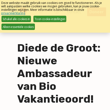
Sla
Deze website maakt gebruik van cookies om goed te functioneren. Als je
wilt aanpassen welke cookies we mogen gebruiken, kan je jouw cookie-
links
instellingen wijzigen. Meer informatie is beschikbaar in onze
Menu
contact
Doneer
privacyverklaring
.
over
Nederlands
Schakel alle cookies in
Toon cookie-instellingen
Direct
Alleen essentiële cookies
naar
het
menu
Diede de Groot:
Direct
naar
Nieuwe
de
pagina
Ambassadeur
inhoud
van Bio
Vakantieoord!