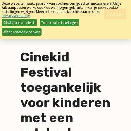
Sla
Deze website maakt gebruik van cookies om goed te functioneren. Als je
wilt aanpassen welke cookies we mogen gebruiken, kan je jouw cookie-
links
instellingen wijzigen. Meer informatie is beschikbaar in onze
Menu
contact
Doneer
privacyverklaring
.
over
Nederlands
Schakel alle cookies in
Toon cookie-instellingen
Direct
Alleen essentiële cookies
naar
het
menu
Cinekid
Direct
naar
Festival
de
pagina
toegankelijk
inhoud
voor kinderen
met een