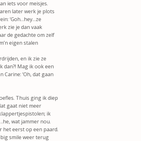
an iets voor meisjes.
ren later werk je plots
rrein: ‘Goh…hey…ze
rk zie je dan vaak
aar de gedachte om zelf
 m’n eigen stalen
drijden, en ik zie ze
 ik dan?! Mag ik ook een
an Carine: ‘Oh, dat gaan
efles. Thuis ging ik diep
at gaat niet meer
lappertjespistolen; ik
g…he, wat jammer nou.
r het eerst op een paard.
n big smile weer terug