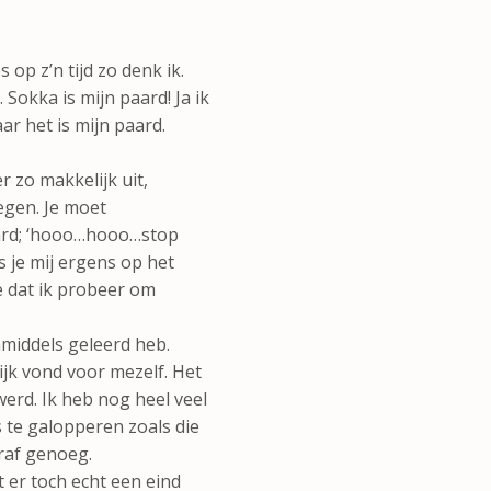
op z’n tijd zo denk ik.
 Sokka is mijn paard! Ja ik
r het is mijn paard.
er zo makkelijk uit,
egen. Je moet
paard; ‘hooo…hooo…stop
 je mij ergens op het
 dat ik probeer om
inmiddels geleerd heb.
ijk vond voor mezelf. Het
erd. Ik heb nog heel veel
s te galopperen zoals die
raf genoeg.
t er toch echt een eind