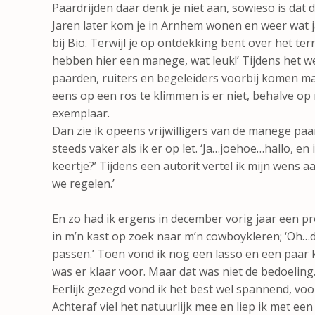
Paardrijden daar denk je niet aan, sowieso is dat d
Jaren later kom je in Arnhem wonen en weer wat ja
bij Bio. Terwijl je op ontdekking bent over het te
hebben hier een manege, wat leuk!’ Tijdens het we
paarden, ruiters en begeleiders voorbij komen m
eens op een ros te klimmen is er niet, behalve op
exemplaar.
Dan zie ik opeens vrijwilligers van de manege paar
steeds vaker als ik er op let. ‘Ja…joehoe…hallo, en
keertje?’ Tijdens een autorit vertel ik mijn wens a
we regelen.’
En zo had ik ergens in december vorig jaar een pro
in m’n kast op zoek naar m’n cowboykleren; ‘Oh…d
passen.’ Toen vond ik nog een lasso en een paar k
was er klaar voor. Maar dat was niet de bedoelin
Eerlijk gezegd vond ik het best wel spannend, voo
Achteraf viel het natuurlijk mee en liep ik met ee