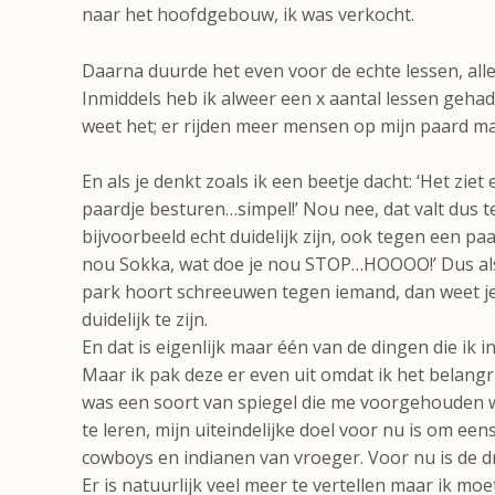
naar het hoofdgebouw, ik was verkocht.
Daarna duurde het even voor de echte lessen, alles 
Inmiddels heb ik alweer een x aantal lessen gehad.
weet het; er rijden meer mensen op mijn paard maa
En als je denkt zoals ik een beetje dacht: ‘Het ziet 
paardje besturen…simpel!’ Nou nee, dat valt dus t
bijvoorbeeld echt duidelijk zijn, ook tegen een 
nou Sokka, wat doe je nou STOP…HOOOO!’ Dus als
park hoort schreeuwen tegen iemand, dan weet je
duidelijk te zijn.
En dat is eigenlijk maar één van de dingen die ik 
Maar ik pak deze er even uit omdat ik het belangr
was een soort van spiegel die me voorgehouden w
te leren, mijn uiteindelijke doel voor nu is om een
cowboys en indianen van vroeger. Voor nu is de d
Er is natuurlijk veel meer te vertellen maar ik moe