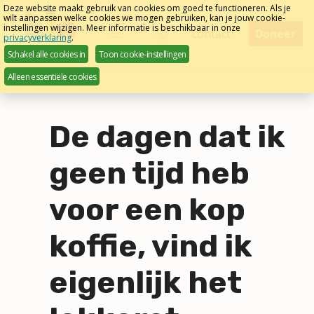
Sla
Deze website maakt gebruik van cookies om goed te functioneren. Als je
wilt aanpassen welke cookies we mogen gebruiken, kan je jouw cookie-
links
instellingen wijzigen. Meer informatie is beschikbaar in onze
Menu
contact
Doneer
privacyverklaring
.
over
Nederlands
Schakel alle cookies in
Toon cookie-instellingen
Direct
Alleen essentiële cookies
naar
het
menu
De dagen dat ik
Direct
naar
geen tijd heb
de
pagina
voor een kop
inhoud
koffie, vind ik
eigenlijk het