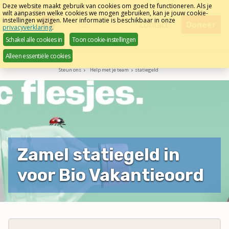
Sla
Deze website maakt gebruik van cookies om goed te functioneren. Als je
wilt aanpassen welke cookies we mogen gebruiken, kan je jouw cookie-
links
instellingen wijzigen. Meer informatie is beschikbaar in onze
Menu
contact
Doneer
privacyverklaring
.
over
Schakel alle cookies in
Toon cookie-instellingen
Direct
Alleen essentiële cookies
naar
Steun ons
Help met je team
statiegeld
het
menu
Direct
naar
de
pagina
Zamel statiegeld in
inhoud
voor Bio Vakantieoord