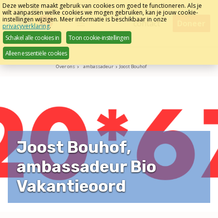
Sla
Deze website maakt gebruik van cookies om goed te functioneren. Als je
wilt aanpassen welke cookies we mogen gebruiken, kan je jouw cookie-
links
instellingen wijzigen. Meer informatie is beschikbaar in onze
Menu
contact
Doneer
privacyverklaring
.
over
Schakel alle cookies in
Toon cookie-instellingen
Direct
Alleen essentiële cookies
naar
Over ons
ambassadeur
Joost Bouhof
het
menu
Direct
naar
de
pagina
Joost Bouhof,
inhoud
ambassadeur Bio
Vakantieoord