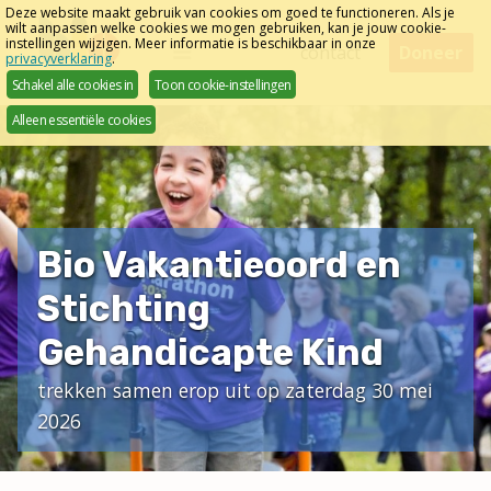
Sla
Deze website maakt gebruik van cookies om goed te functioneren. Als je
wilt aanpassen welke cookies we mogen gebruiken, kan je jouw cookie-
links
instellingen wijzigen. Meer informatie is beschikbaar in onze
Menu
contact
Doneer
privacyverklaring
.
over
Schakel alle cookies in
Toon cookie-instellingen
Direct
Alleen essentiële cookies
naar
het
menu
Direct
naar
Bio Vakantieoord en
de
Stichting
pagina
inhoud
Gehandicapte Kind
trekken samen erop uit op zaterdag 30 mei
2026