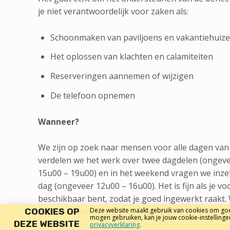
je niet verantwoordelijk voor zaken als:
Schoonmaken van paviljoens en vakantiehuiz
Het oplossen van klachten en calamiteiten
Reserveringen aannemen of wijzigen
De telefoon opnemen
Wanneer?
We zijn op zoek naar mensen voor alle dagen van
verdelen we het werk over twee dagdelen (ongev
15u00 – 19u00) en in het weekend vragen we inze
dag (ongeveer 12u00 – 16u00). Het is fijn als je v
beschikbaar bent, zodat je goed ingewerkt raakt.
Deze website maakt gebruik van cookies om goed
werken, spreken we in overleg af.
COOKIES OP
mogen gebruiken, kan je jouw cookie-instellinge
DEZE WEBSITE
privacyverklaring
.