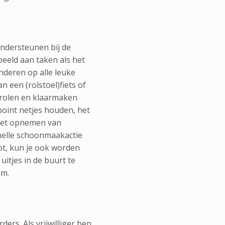
ondersteunen bij de
eld aan taken als het
nderen op alle leuke
n een (rolstoel)fiets of
ntrolen en klaarmaken
point netjes houden, het
j het opnemen van
nelle schoonmaakactie
ebt, kun je ook worden
itjes in de buurt te
um.
rs. Als vrijwilliger ben