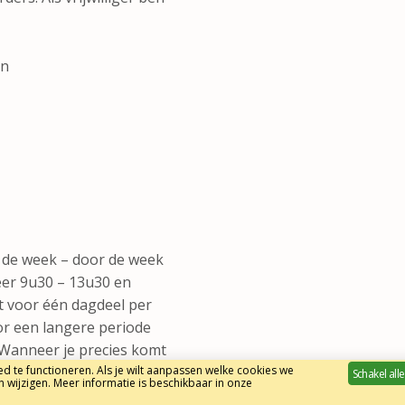
en
 de week – door de week
eer 9u30 – 13u30 en
t voor één dagdeel per
oor een langere periode
 Wanneer je precies komt
 te functioneren. Als je wilt aanpassen welke cookies we
Schakel alle
n wijzigen. Meer informatie is beschikbaar in onze