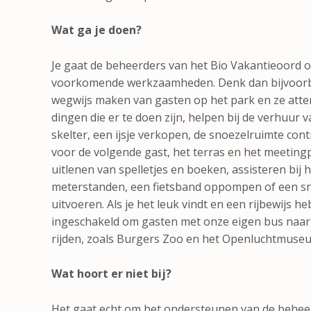
Wat ga je doen?
Je gaat de beheerders van het Bio Vakantieoord 
voorkomende werkzaamheden. Denk dan bijvoorbe
wegwijs maken van gasten op het park en ze atte
dingen die er te doen zijn, helpen bij de verhuur va
skelter, een ijsje verkopen, de snoezelruimte co
voor de volgende gast, het terras en het meeting
uitlenen van spelletjes en boeken, assisteren bi
meterstanden, een fietsband oppompen of een s
uitvoeren. Als je het leuk vindt en een rijbewijs h
ingeschakeld om gasten met onze eigen bus naar u
rijden, zoals Burgers Zoo en het Openluchtmuse
Wat hoort er niet bij?
Het gaat echt om het ondersteunen van de beheerde