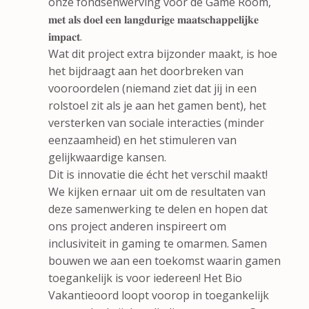
onze fondsenwerving voor de Game Room,
𝐦𝐞𝐭 𝐚𝐥𝐬 𝐝𝐨𝐞𝐥 𝐞𝐞𝐧 𝐥𝐚𝐧𝐠𝐝𝐮𝐫𝐢𝐠𝐞 𝐦𝐚𝐚𝐭𝐬𝐜𝐡𝐚𝐩𝐩𝐞𝐥𝐢𝐣𝐤𝐞
𝐢𝐦𝐩𝐚𝐜𝐭.
Wat dit project extra bijzonder maakt, is hoe
het bijdraagt aan het doorbreken van
vooroordelen (niemand ziet dat jij in een
rolstoel zit als je aan het gamen bent), het
versterken van sociale interacties (minder
eenzaamheid) en het stimuleren van
gelijkwaardige kansen.
Dit is innovatie die écht het verschil maakt!
We kijken ernaar uit om de resultaten van
deze samenwerking te delen en hopen dat
ons project anderen inspireert om
inclusiviteit in gaming te omarmen. Samen
bouwen we aan een toekomst waarin gamen
toegankelijk is voor iedereen! Het Bio
Vakantieoord loopt voorop in toegankelijk