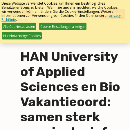
Skip
Diese Website verwendet Cookies, um Ihnen ein bestmögliches
Benutzererlebnis zu bieten. Wenn Sie ändern möchten, welche Cookies
links
wir verwenden können, ändern Sie die Cookie-Einstellungen. Weitere
Menu
Kontakt
Spenden
Informationen zur Verwendung von Cookies finden Sie in unserer
privacy-
Deutsch
Richtlinie
.
Jump
Alle Cookies zulassen
Cookie-Einstellungen anzeigen
to
Nur Notwendige Cookies
navigation
Jump
to
HAN University
main
content
of Applied
Sciences en Bio
Vakantieoord:
samen sterk