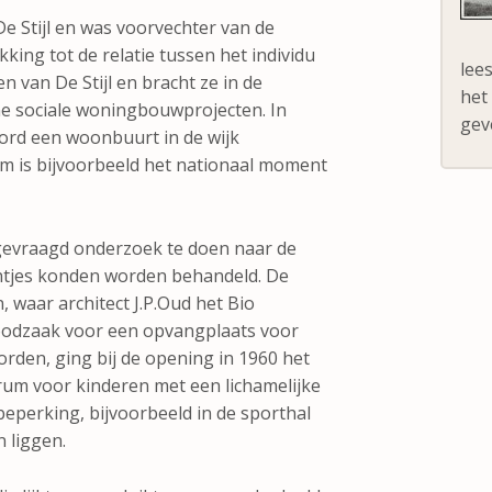
e Stijl en was voorvechter van de
king tot de relatie tussen het individu
lee
n van De Stijl en bracht ze in de
het
ne sociale woningbouwprojecten. In
geve
ord een woonbuurt in de wijk
em is bijvoorbeeld het nationaal moment
d gevraagd onderzoek te doen naar de
ëntjes konden worden behandeld. De
 waar architect J.P.Oud het Bio
oodzaak voor een opvangplaats voor
rden, ging bij de opening in 1960 het
trum voor kinderen met een lichamelijke
eperking, bijvoorbeeld in de sporthal
n liggen.