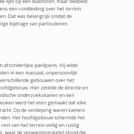
ie lijkt op een duiktoren, maar bedoeld
dens een rondleiding over het terrein
ien. Dat was belangrijk omdat de
ige bijdrage van particulieren.
afzonderlijke paviljoens. Hij wilde
elen in een massaal, onpersoonlijk
 verschillende gebouwen over het
hoofdgebouw. Hier zetelde de directie en
medische onderzoekskamer en een
 keuken werd het eten gemaakt dat elke
racht. Op de verdieping waren kamers
oonden. Het hoofdgebouw schermde het
est van het terrein veilig en rustig
is, waar de verwarmingsketel stond die