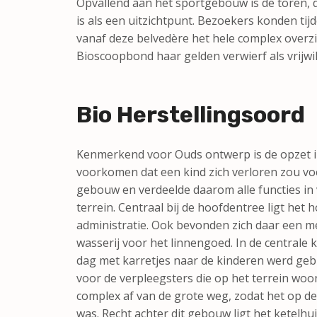
Opvallend aan het sportgebouw is de toren, d
is als een uitzichtpunt. Bezoekers konden tij
vanaf deze belvedère het hele complex overz
Bioscoopbond haar gelden verwierf als vrijwill
Bio Herstellingsoord
Kenmerkend voor Ouds ontwerp is de opzet in 
voorkomen dat een kind zich verloren zou vo
gebouw en verdeelde daarom alle functies in
terrein. Centraal bij de hoofdentree ligt het 
administratie. Ook bevonden zich daar een 
wasserij voor het linnengoed. In de centrale
dag met karretjes naar de kinderen werd geb
voor de verpleegsters die op het terrein w
complex af van de grote weg, zodat het op de r
was. Recht achter dit gebouw ligt het ketelhu