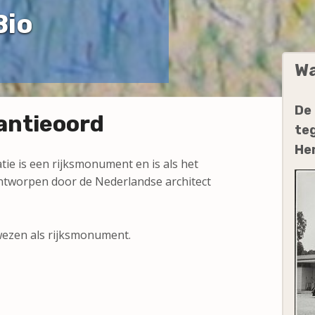
Bio
Wa
De
antieoord
teg
Her
tie is een rijksmonument en is als het
ontworpen door de Nederlandse architect
ezen als rijksmonument.