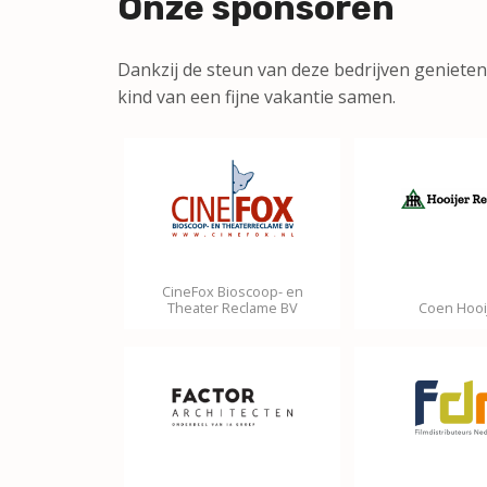
Onze sponsoren
Dankzij de steun van deze bedrijven geniet
kind van een fijne vakantie samen.
CineFox Bioscoop- en
Theater Reclame BV
Coen Hooi