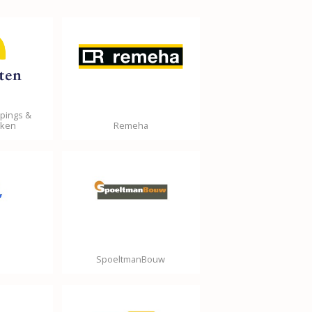
pings &
rken
Remeha
SpoeltmanBouw