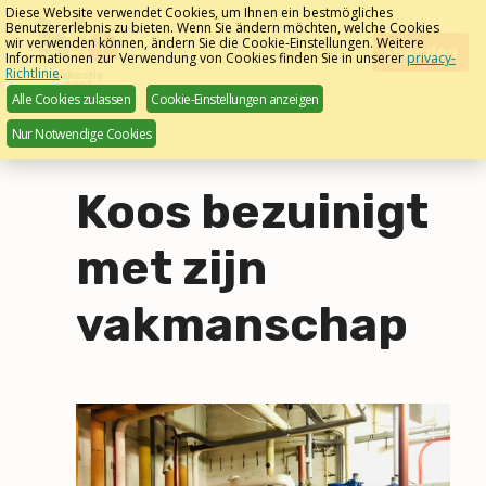
Skip
Diese Website verwendet Cookies, um Ihnen ein bestmögliches
Benutzererlebnis zu bieten. Wenn Sie ändern möchten, welche Cookies
links
wir verwenden können, ändern Sie die Cookie-Einstellungen. Weitere
Menu
Kontakt
Spenden
Informationen zur Verwendung von Cookies finden Sie in unserer
privacy-
Deutsch
Richtlinie
.
Jump
Alle Cookies zulassen
Cookie-Einstellungen anzeigen
to
Nur Notwendige Cookies
navigation
Jump
to
Koos bezuinigt
main
content
met zijn
vakmanschap