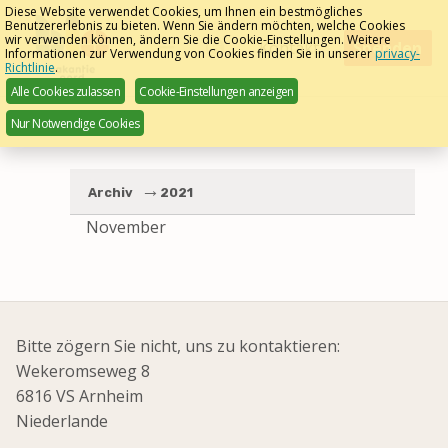
Skip
Diese Website verwendet Cookies, um Ihnen ein bestmögliches
Werken bij Bio
Benutzererlebnis zu bieten. Wenn Sie ändern möchten, welche Cookies
links
wir verwenden können, ändern Sie die Cookie-Einstellungen. Weitere
Menu
Kontakt
Spenden
Informationen zur Verwendung von Cookies finden Sie in unserer
privacy-
Deutsch
Richtlinie
.
Jump
Alle Cookies zulassen
Cookie-Einstellungen anzeigen
Meest gestelde vragen
to
Nur Notwendige Cookies
navigation
naar de Bio Manege >>
Jump
to
Archiv
2021
main
content
November
Bitte zögern Sie nicht, uns zu kontaktieren:
Wekeromseweg 8
6816 VS Arnheim
Niederlande