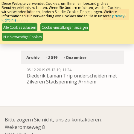
Skip
Diese Website verwendet Cookies, um Ihnen ein bestmögliches
Benutzererlebnis zu bieten. Wenn Sie ändern möchten, welche Cookies
links
Meest gestelde vragen
wir verwenden können, ändern Sie die Cookie-Einstellungen. Weitere
Menu
Kontakt
Spenden
Informationen zur Verwendung von Cookies finden Sie in unserer
privacy-
Deutsch
Richtlinie
.
Jump
naar de Bio Manege >>
Alle Cookies zulassen
Cookie-Einstellungen anzeigen
to
Nur Notwendige Cookies
navigation
Jump
to
Archiv
2019
Dezember
main
content
05.12.2019
05.12.19, 11:24
Diederik Laman Trip onderscheiden met
Zilveren Stadspenning Arnhem
Bitte zögern Sie nicht, uns zu kontaktieren:
Wekeromseweg 8