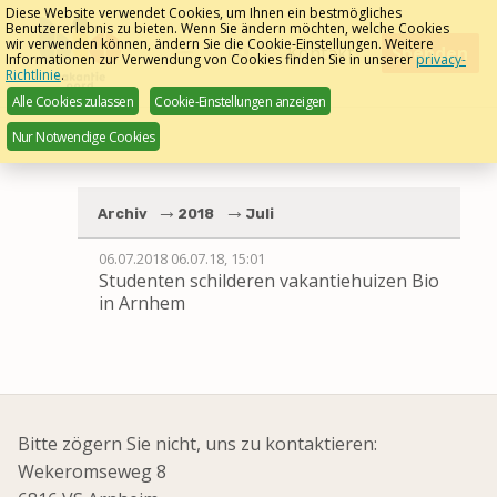
Skip
Diese Website verwendet Cookies, um Ihnen ein bestmögliches
Benutzererlebnis zu bieten. Wenn Sie ändern möchten, welche Cookies
links
Meest gestelde vragen
wir verwenden können, ändern Sie die Cookie-Einstellungen. Weitere
Menu
Kontakt
Spenden
Informationen zur Verwendung von Cookies finden Sie in unserer
privacy-
Deutsch
Richtlinie
.
Jump
naar de Bio Manege >>
Alle Cookies zulassen
Cookie-Einstellungen anzeigen
to
Nur Notwendige Cookies
navigation
Jump
to
Archiv
2018
Juli
main
content
06.07.2018
06.07.18, 15:01
Studenten schilderen vakantiehuizen Bio
in Arnhem
Bitte zögern Sie nicht, uns zu kontaktieren:
Wekeromseweg 8