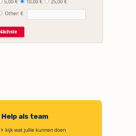
5,00 €
10,00 €
25,00 €
Other: €
Nächste
Help als team
kijk wat jullie kunnen doen