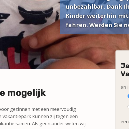
unbezahlbar. Dank I
Kinder weiterhin mit
fahren. Werden Sie n
Ja
Va
en 
e mogelijk
 voor gezinnen met een meervoudig
e vakantiepark kunnen zij tegen een
een
vakantie samen. Als geen ander weten wij