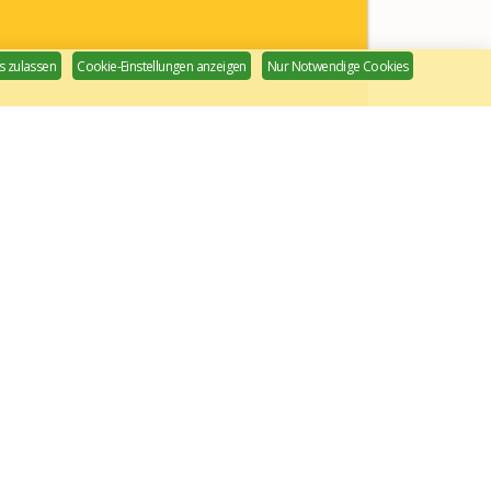
s zulassen
Cookie-Einstellungen anzeigen
Nur Notwendige Cookies
och mehr Bio
Bio Manege
Spenden Sie direkt