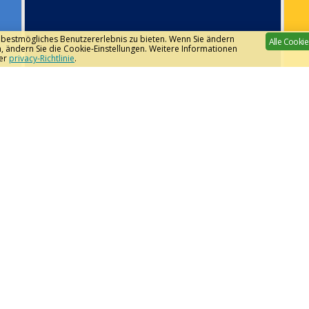
 bestmögliches Benutzererlebnis zu bieten. Wenn Sie ändern
Alle Cookie
ändern Sie die Cookie-Einstellungen. Weitere Informationen
rer
privacy-Richtlinie
.
Bleiben Sie auf dem
N
Laufenden
Bleiben Sie auf dem Laufenden, indem Sie
unseren Newsletter abonnieren oder uns
auf Social Media folgen.
Anmelden