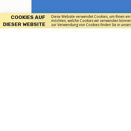
Diese Website verwendet Cookies, um Ihnen ein
COOKIES AUF
möchten, welche Cookies wir verwenden können, 
DIESER WEBSITE
zur Verwendung von Cookies finden Sie in unse
Bitte zögern Sie nicht, uns zu
kontaktieren:
Wekeromseweg 8
6816 VS Arnheim
Niederlande
+31 26 48 38 201
oder senden Sie uns ein E-Mail
info@stichtingbio.nl
Allgemeine Datenschutzerklärung