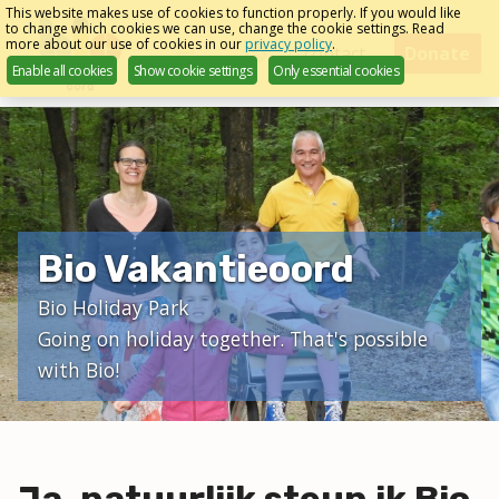
Skip
This website makes use of cookies to function properly. If you would like
to change which cookies we can use, change the cookie settings. Read
links
more about our use of cookies in our
privacy policy
.
Menu
contact
Donate
Enable all cookies
Show cookie settings
Only essential cookies
English
Jump
to
navigation
Jump
to
main
content
Bio Vakantieoord
Bio Holiday Park
Going on holiday together. That's possible
with Bio!
Ja, natuurlijk steun ik Bio